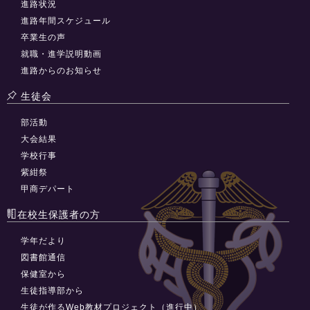
進路状況
進路年間スケジュール
卒業生の声
就職・進学説明動画
進路からのお知らせ
生徒会
部活動
大会結果
学校行事
紫紺祭
甲商デパート
在校生保護者の方
学年だより
図書館通信
保健室から
生徒指導部から
生徒が作るWeb教材プロジェクト（進行中）