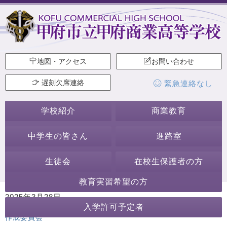
地図・アクセス
お問い合わせ
遅刻欠席連絡
緊急連絡なし
学校紹介
商業教育
中学生の皆さん
進路室
生徒会
在校生保護者の方
教育実習希望の方
2025年3月28日
入学許可予定者
カテゴリー:
始業式・終業式
行事・活動
離任式
ホームページ
作成委員会