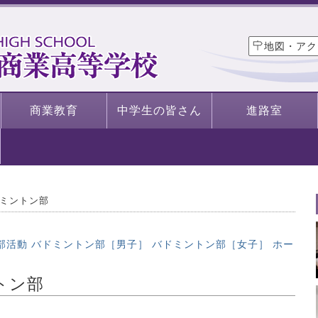
地図・アク
商業教育
中学生の皆さん
進路室
ドミントン部
部活動
バドミントン部［男子］
バドミントン部［女子］
ホー
トン部