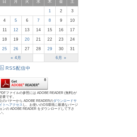
日
月
火
水
木
金
土
1
2
3
4
5
6
7
8
9
10
11
12
13
14
15
16
17
18
19
20
21
22
23
24
25
26
27
28
29
30
31
« 4月
6月 »
RSS配信中
PDFファイルの参照には ADOBE READER (無料)が
必要です。
上のバナーから ADOBE READERの
ダウンロードサ
イトへアクセス
し、お使いのOS環境に最適なバージ
ョンの ADOBE READER をダウンロードして下さ
い。