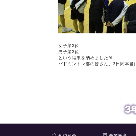
女子第3位
男子第3位
という結果を納めました🌸
バドミントン部の皆さん、3日間本当
学校紹介
商業教育