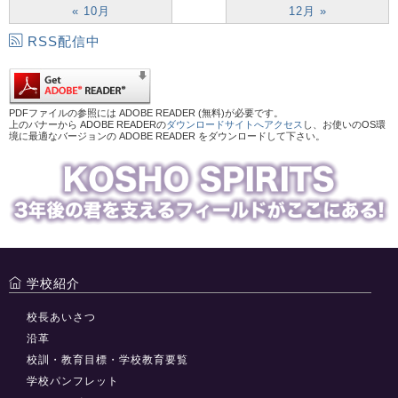
« 10月
12月 »
RSS配信中
PDFファイルの参照には ADOBE READER (無料)が必要です。
上のバナーから ADOBE READERの
ダウンロードサイトへアクセス
し、お使いのOS環
境に最適なバージョンの ADOBE READER をダウンロードして下さい。
学校紹介
校長あいさつ
沿革
校訓・教育目標・学校教育要覧
学校パンフレット