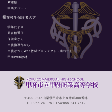
紫紺祭
甲商デパート
在校生保護者の方
学年だより
図書館通信
保健室から
生徒指導部から
生徒が作るWeb教材プロジェクト（進行中）
甲商Web教材
〒400-0845
山梨県甲府市上今井町300番地
TEL:055-241-7511
FAX:055-241-7512