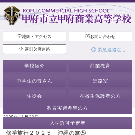
地図・アクセス
お問い合わせ
遅刻欠席連絡
緊急連絡なし
学校紹介
商業教育
中学生の皆さん
進路室
生徒会
在校生保護者の方
教育実習希望の方
2025年11月20日
入学許可予定者
カテゴリー:
学校からのお知らせ
行事・活動
修学旅行
修学旅行２０２５ 沖縄の旅⑤