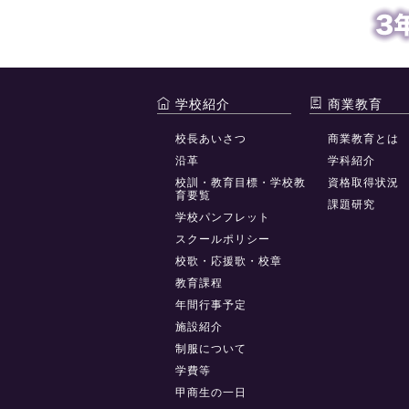
学校紹介
商業教育
校長あいさつ
商業教育とは
沿革
学科紹介
校訓・教育目標・学校教
資格取得状況
育要覧
課題研究
学校パンフレット
スクールポリシー
校歌・応援歌・校章
教育課程
年間行事予定
施設紹介
制服について
学費等
甲商生の一日