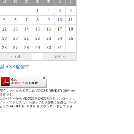
日
月
火
水
木
金
土
1
2
3
4
5
6
7
8
9
10
11
12
13
14
15
16
17
18
19
20
21
22
23
24
25
26
27
28
29
30
31
« 7月
9月 »
RSS配信中
PDFファイルの参照には ADOBE READER (無料)が
必要です。
上のバナーから ADOBE READERの
ダウンロードサ
イトへアクセス
し、お使いのOS環境に最適なバージ
ョンの ADOBE READER をダウンロードして下さ
い。