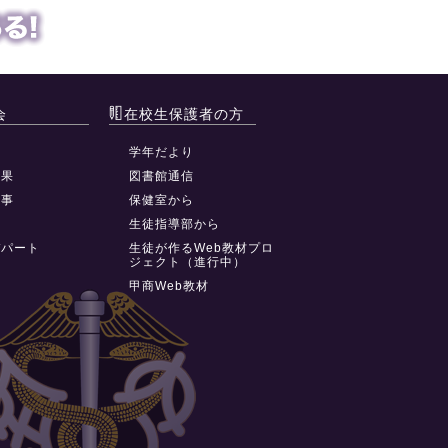
会
在校生保護者の方
動
学年だより
結果
図書館通信
行事
保健室から
祭
生徒指導部から
デパート
生徒が作るWeb教材プロ
ジェクト（進行中）
甲商Web教材