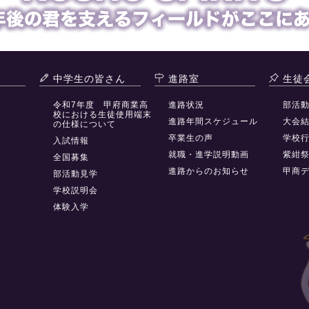
中学生の皆さん
進路室
生徒
令和7年度 甲府商業高
進路状況
部活
校における生徒使用端末
進路年間スケジュール
大会
の仕様について
卒業生の声
学校
入試情報
就職・進学説明動画
紫紺
全国募集
進路からのお知らせ
甲商
部活動見学
学校説明会
体験入学