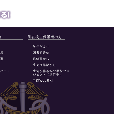
会
在校生保護者の方
動
学年だより
結果
図書館通信
行事
保健室から
祭
生徒指導部から
デパート
生徒が作るWeb教材プロ
ジェクト（進行中）
甲商Web教材