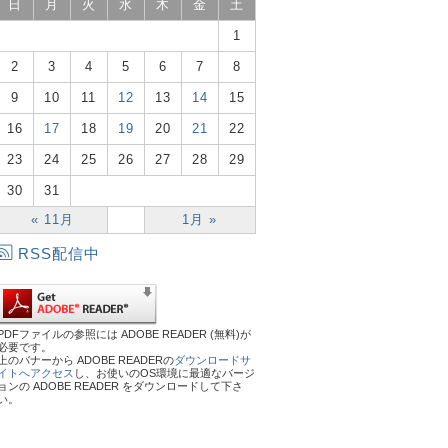
日
月
火
水
木
金
土
1
2
3
4
5
6
7
8
9
10
11
12
13
14
15
16
17
18
19
20
21
22
23
24
25
26
27
28
29
30
31
« 11月
1月 »
RSS配信中
PDFファイルの参照には ADOBE READER (無料)が
必要です。
上のバナーから ADOBE READERの
ダウンロードサ
イトへアクセス
し、お使いのOS環境に最適なバージ
ョンの ADOBE READER をダウンロードして下さ
い。