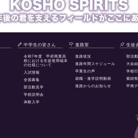
中学生の皆さん
進路室
生徒
令和7年度 甲府商業高
進路状況
部活
校における生徒使用端末
進路年間スケジュール
大会
の仕様について
卒業生の声
学校
入試情報
就職・進学説明動画
紫紺
全国募集
進路からのお知らせ
甲商
部活動見学
学校説明会
体験入学