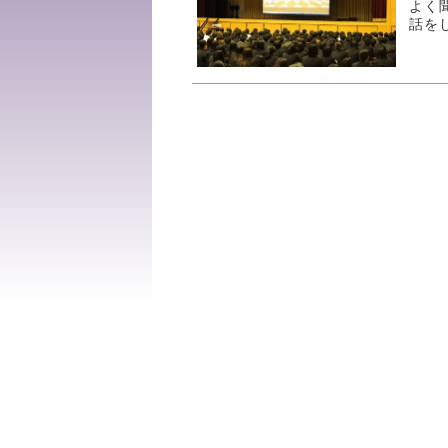
よく
話を