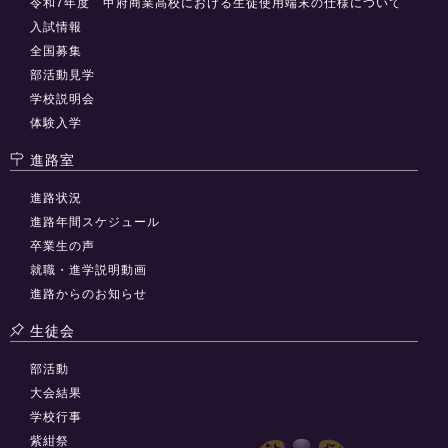
令和7年度 甲府商業高校における生徒使用端末の仕様について
入試情報
全国募集
部活動見学
学校説明会
体験入学
進路室
進路状況
進路年間スケジュール
卒業生の声
就職・進学説明動画
進路からのお知らせ
生徒会
部活動
大会結果
学校行事
紫紺祭