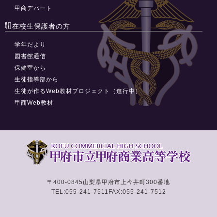
甲商デパート
在校生保護者の方
学年だより
図書館通信
保健室から
生徒指導部から
生徒が作るWeb教材プロジェクト（進行中）
甲商Web教材
〒400-0845
山梨県甲府市上今井町300番地
TEL:055-241-7511
FAX:055-241-7512