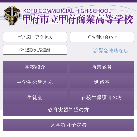
地図・アクセス
お問い合わせ
遅刻欠席連絡
緊急連絡なし
学校紹介
商業教育
中学生の皆さん
進路室
生徒会
在校生保護者の方
教育実習希望の方
2019年5月
入学許可予定者