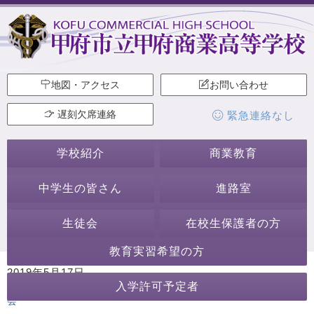
地図・アクセス
お問い合わせ
遅刻欠席連絡
緊急連絡なし
学校紹介
商業教育
中学生の皆さん
進路室
生徒会
在校生保護者の方
教育実習希望の方
2019年5月17日
入学許可予定者
カテゴリー:
行事・活動
講演会・講習会
ホームページ作成委員
会