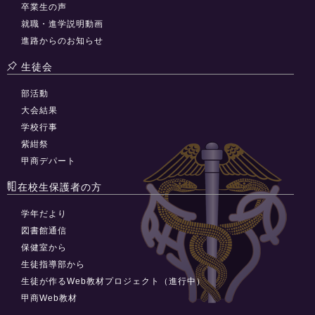
卒業生の声
就職・進学説明動画
進路からのお知らせ
生徒会
部活動
大会結果
学校行事
紫紺祭
甲商デパート
在校生保護者の方
学年だより
図書館通信
保健室から
生徒指導部から
生徒が作るWeb教材プロジェクト（進行中）
甲商Web教材