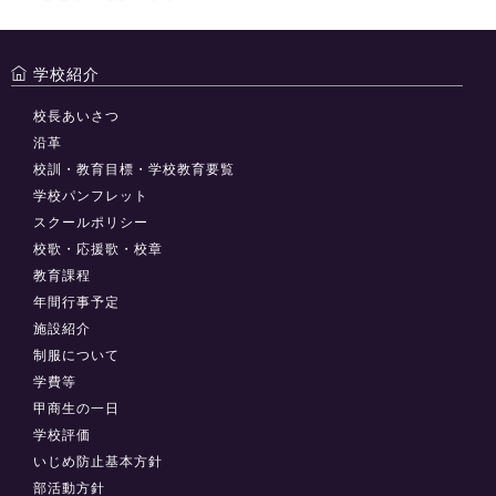
学校紹介
校長あいさつ
沿革
校訓・教育目標・学校教育要覧
学校パンフレット
スクールポリシー
校歌・応援歌・校章
教育課程
年間行事予定
施設紹介
制服について
学費等
甲商生の一日
学校評価
いじめ防止基本方針
部活動方針