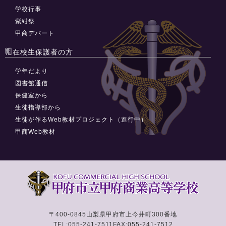
学校行事
紫紺祭
甲商デパート
在校生保護者の方
学年だより
図書館通信
保健室から
生徒指導部から
生徒が作るWeb教材プロジェクト（進行中）
甲商Web教材
〒400-0845
山梨県甲府市上今井町300番地
TEL:055-241-7511
FAX:055-241-7512