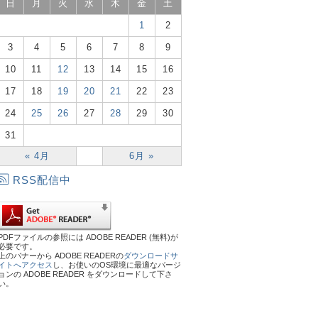
日
月
火
水
木
金
土
1
2
3
4
5
6
7
8
9
10
11
12
13
14
15
16
17
18
19
20
21
22
23
24
25
26
27
28
29
30
31
« 4月
6月 »
RSS配信中
PDFファイルの参照には ADOBE READER (無料)が
必要です。
上のバナーから ADOBE READERの
ダウンロードサ
イトへアクセス
し、お使いのOS環境に最適なバージ
ョンの ADOBE READER をダウンロードして下さ
い。