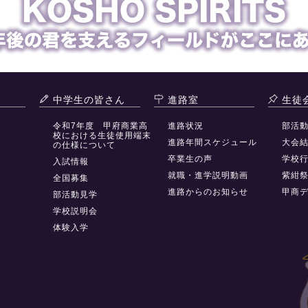
中学生の皆さん
進路室
生徒
令和7年度 甲府商業高
進路状況
部活
校における生徒使用端末
進路年間スケジュール
大会
の仕様について
卒業生の声
学校
入試情報
就職・進学説明動画
紫紺
全国募集
進路からのお知らせ
甲商
部活動見学
学校説明会
体験入学