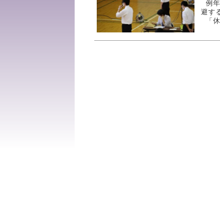
例年
避す
「休