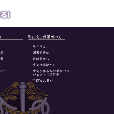
会
在校生保護者の方
動
学年だより
結果
図書館通信
行事
保健室から
祭
生徒指導部から
デパート
生徒が作るWeb教材プロ
ジェクト（進行中）
甲商Web教材