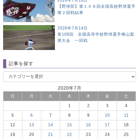
2026年7月16日
【野球部】第１０８回全国高校野球選手
権２回戦結果
2026年7月14日
第108回 全国高等学校野球選手権山梨
県大会 一回戦
記事を探す
2020年7月
日
月
火
水
木
金
土
1
2
3
4
5
6
7
8
9
10
11
12
13
14
15
16
17
18
19
20
21
22
23
24
25