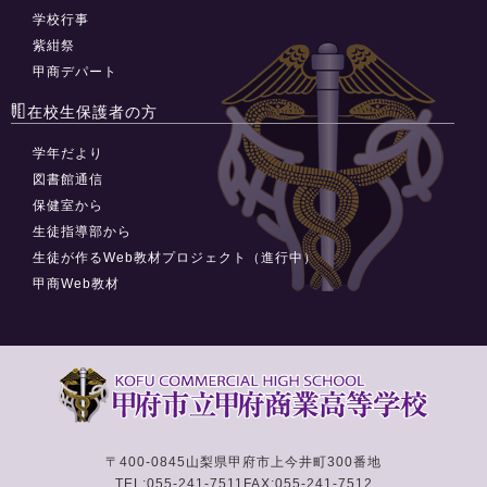
学校行事
紫紺祭
甲商デパート
在校生保護者の方
学年だより
図書館通信
保健室から
生徒指導部から
生徒が作るWeb教材プロジェクト（進行中）
甲商Web教材
〒400-0845
山梨県甲府市上今井町300番地
TEL:055-241-7511
FAX:055-241-7512