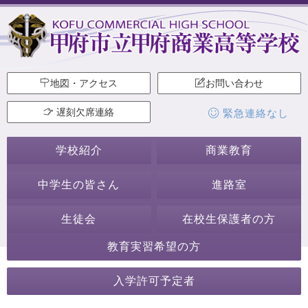
地図・アクセス
お問い合わせ
遅刻欠席連絡
緊急連絡なし
学校紹介
商業教育
中学生の皆さん
進路室
生徒会
在校生保護者の方
教育実習希望の方
2020年7月
入学許可予定者