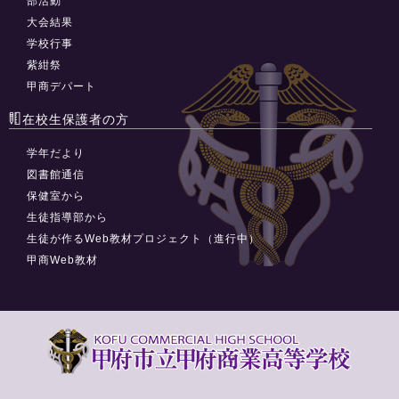
部活動
大会結果
学校行事
紫紺祭
甲商デパート
在校生保護者の方
学年だより
図書館通信
保健室から
生徒指導部から
生徒が作るWeb教材プロジェクト（進行中）
甲商Web教材