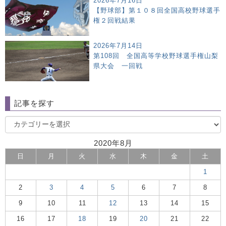
2026年7月16日
【野球部】第１０８回全国高校野球選手
権２回戦結果
2026年7月14日
第108回 全国高等学校野球選手権山梨
県大会 一回戦
記事を探す
2020年8月
日
月
火
水
木
金
土
1
2
3
4
5
6
7
8
9
10
11
12
13
14
15
16
17
18
19
20
21
22