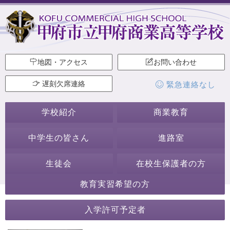
地図・アクセス
お問い合わせ
遅刻欠席連絡
緊急連絡なし
学校紹介
商業教育
中学生の皆さん
進路室
生徒会
在校生保護者の方
教育実習希望の方
2020年8月
入学許可予定者