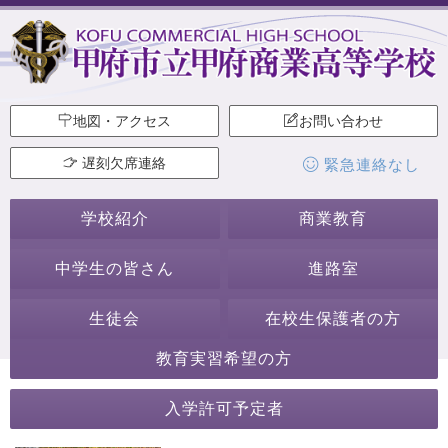
地図・アクセス
お問い合わせ
遅刻欠席連絡
緊急連絡なし
学校紹介
商業教育
中学生の皆さん
進路室
生徒会
在校生保護者の方
教育実習希望の方
2020年10月
入学許可予定者