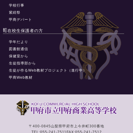
学校行事
紫紺祭
甲商デパート
在校生保護者の方
学年だより
図書館通信
保健室から
生徒指導部から
生徒が作るWeb教材プロジェクト（進行中）
甲商Web教材
〒400-0845
山梨県甲府市上今井町300番地
TEL:055-241-7511
FAX:055-241-7512