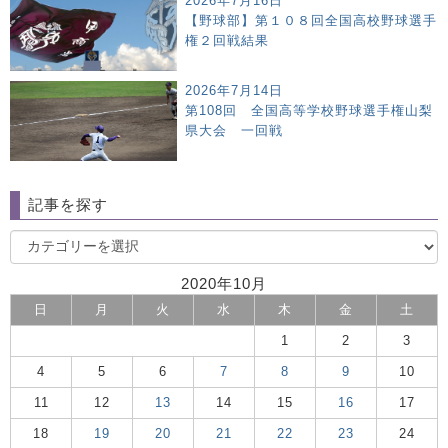
2026年7月16日
【野球部】第１０８回全国高校野球選手
権２回戦結果
2026年7月14日
第108回 全国高等学校野球選手権山梨
県大会 一回戦
記事を探す
2020年10月
日
月
火
水
木
金
土
1
2
3
4
5
6
7
8
9
10
11
12
13
14
15
16
17
18
19
20
21
22
23
24