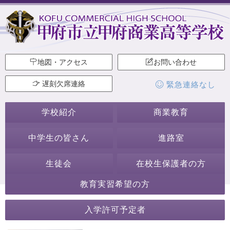
地図・アクセス
お問い合わせ
遅刻欠席連絡
緊急連絡なし
学校紹介
商業教育
中学生の皆さん
進路室
生徒会
在校生保護者の方
教育実習希望の方
2020年12月
入学許可予定者