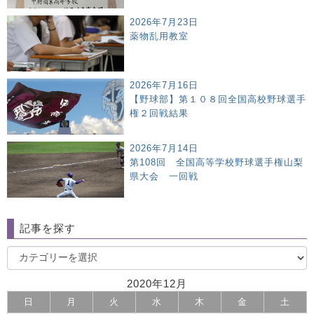
2026年7月23日
薬物乱用教室
2026年7月16日
【野球部】第１０８回全国高校野球選手
権２回戦結果
2026年7月14日
第108回 全国高等学校野球選手権山梨
県大会 一回戦
記事を探す
2020年12月
日
月
火
水
木
金
土