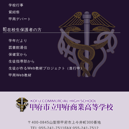
学校行事
紫紺祭
甲商デパート
在校生保護者の方
学年だより
図書館通信
保健室から
生徒指導部から
生徒が作るWeb教材プロジェクト（進行中）
甲商Web教材
〒400-0845
山梨県甲府市上今井町300番地
TEL:055-241-7511
FAX:055-241-7512