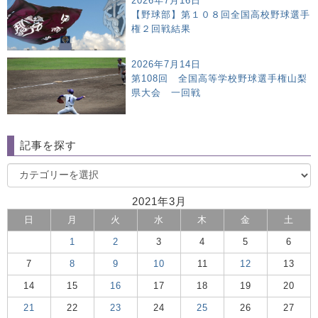
2026年7月16日
【野球部】第１０８回全国高校野球選手
権２回戦結果
2026年7月14日
第108回 全国高等学校野球選手権山梨
県大会 一回戦
記事を探す
2021年3月
日
月
火
水
木
金
土
1
2
3
4
5
6
7
8
9
10
11
12
13
14
15
16
17
18
19
20
21
22
23
24
25
26
27