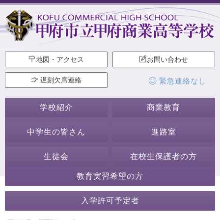
地図・アクセス
お問い合わせ
遅刻欠席連絡
緊急連絡なし
学校紹介
商業教育
中学生の皆さん
進路室
生徒会
在校生保護者の方
教育実習希望の方
2021年3月
入学許可予定者