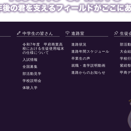
中学生の皆さん
進路室
生徒
令和7年度 甲府商業高
進路状況
部活
校における生徒使用端末
進路年間スケジュール
大会
の仕様について
卒業生の声
学校
入試情報
就職・進学説明動画
紫紺
全国募集
進路からのお知らせ
甲商
部活動見学
学校説明会
体験入学