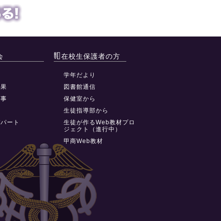
会
在校生保護者の方
動
学年だより
結果
図書館通信
行事
保健室から
祭
生徒指導部から
デパート
生徒が作るWeb教材プロ
ジェクト（進行中）
甲商Web教材