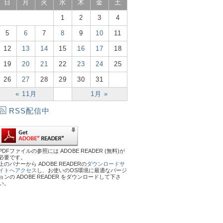
日
月
火
水
木
金
土
1
2
3
4
5
6
7
8
9
10
11
12
13
14
15
16
17
18
19
20
21
22
23
24
25
26
27
28
29
30
31
« 11月
1月 »
RSS配信中
PDFファイルの参照には ADOBE READER (無料)が
必要です。
上のバナーから ADOBE READERの
ダウンロードサ
イトへアクセス
し、お使いのOS環境に最適なバージ
ョンの ADOBE READER をダウンロードして下さ
い。