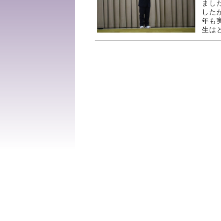
まし
した
年も
生は