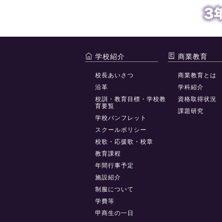
学校紹介
商業教育
校長あいさつ
商業教育とは
沿革
学科紹介
校訓・教育目標・学校教
資格取得状況
育要覧
課題研究
学校パンフレット
スクールポリシー
校歌・応援歌・校章
教育課程
年間行事予定
施設紹介
制服について
学費等
甲商生の一日