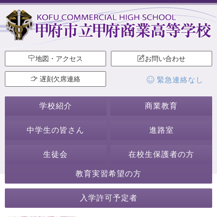
地図・アクセス
お問い合わせ
遅刻欠席連絡
緊急連絡なし
学校紹介
商業教育
中学生の皆さん
進路室
生徒会
在校生保護者の方
教育実習希望の方
2022年5月
入学許可予定者