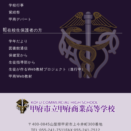
学校行事
紫紺祭
甲商デパート
在校生保護者の方
学年だより
図書館通信
保健室から
生徒指導部から
生徒が作るWeb教材プロジェクト（進行中）
甲商Web教材
〒400-0845
山梨県甲府市上今井町300番地
TEL:055-241-7511
FAX:055-241-7512