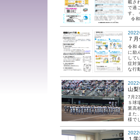
載さ
で過
す。
令和
202
７月
令和
に励
して
症対
な行
202
山梨
7月
Ｓ球
業高
また
様でし
202
１学