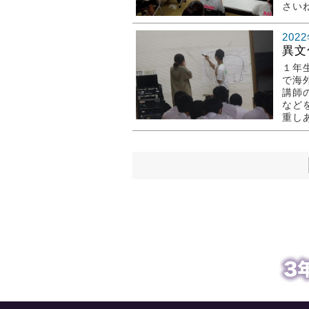
さい
202
異文
１年
で海
講師
など
重しあ