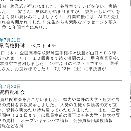
日㈮ 終業式が行われました。 各教室でテレビを使い、実施
した。 皆さん、夏休みが始まりますが、 規則正しい生活を
てより良い夏休みにしましょう！ 終業式後には、ALTの先生
別れ会も開かれました！ 先生からも素敵なメッセージを頂き
😊 １年間本当にあり...
2年7月21日
県高校野球 ベスト４✨
21日（木） 全国高等学校野球選手権準々決勝が山日ＹＢＳ球
行われました！ １０回裏まで続く激闘の末、 甲府商業高校5
日本航空で勝利しました！ 10年ぶりのベスト４です✨ 選手
なさん、お疲れ様でした！ 7月23日（土）に準決勝が...
2年7月20日
資料配布会
資料配布会をおこないました。 県内や県外の大学・短大や専
校の資料を多数展示しました。 大勢の生徒や保護者の方が立
り、資料を眺めたり持ち帰っていただきました。 また、三者
期間中（２１日まで）は職員室前の廊下にも各大学・短大や専
校の資料、 オープンキャンパス情報、公務員採用試験情報、
報などを展...