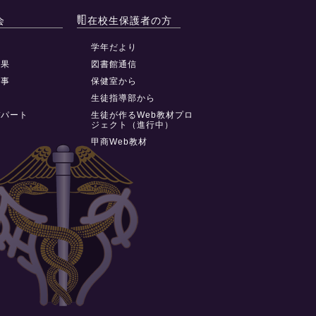
会
在校生保護者の方
動
学年だより
結果
図書館通信
行事
保健室から
祭
生徒指導部から
デパート
生徒が作るWeb教材プロ
ジェクト（進行中）
甲商Web教材