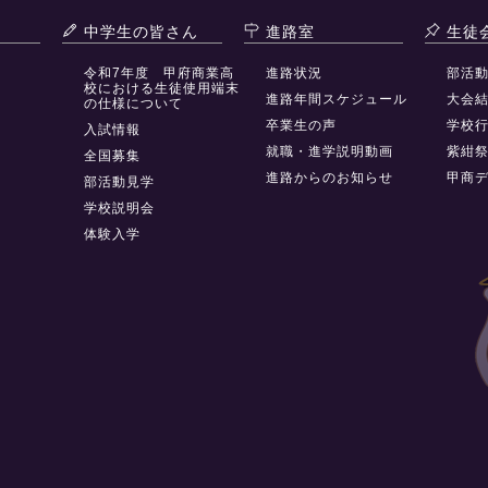
中学生の皆さん
進路室
生徒
令和7年度 甲府商業高
進路状況
部活
校における生徒使用端末
進路年間スケジュール
大会
の仕様について
卒業生の声
学校
入試情報
就職・進学説明動画
紫紺
全国募集
進路からのお知らせ
甲商
部活動見学
学校説明会
体験入学