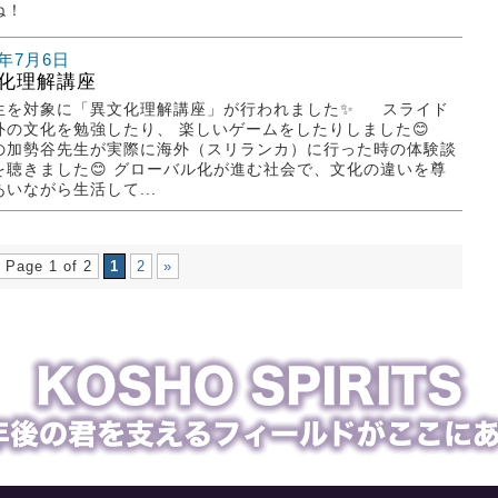
ね！
2年7月6日
化理解講座
生を対象に「異文化理解講座」が行われました✨ スライド
外の文化を勉強したり、 楽しいゲームをしたりしました😊
の加勢谷先生が実際に海外（スリランカ）に行った時の体験談
を聴きました😊 グローバル化が進む社会で、文化の違いを尊
いながら生活して...
Page 1 of 2
1
2
»