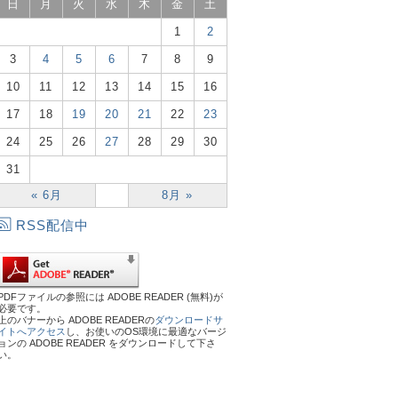
日
月
火
水
木
金
土
1
2
3
4
5
6
7
8
9
10
11
12
13
14
15
16
17
18
19
20
21
22
23
24
25
26
27
28
29
30
31
« 6月
8月 »
RSS配信中
PDFファイルの参照には ADOBE READER (無料)が
必要です。
上のバナーから ADOBE READERの
ダウンロードサ
イトへアクセス
し、お使いのOS環境に最適なバージ
ョンの ADOBE READER をダウンロードして下さ
い。