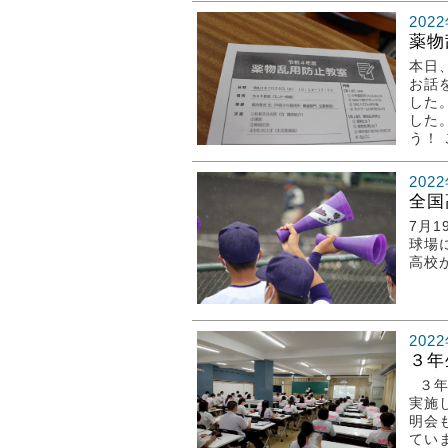
202
薬物
本日
お話
した
した
う！ こ
202
全国
7月
球場
高校
202
３年
３年
実施
明会
てい