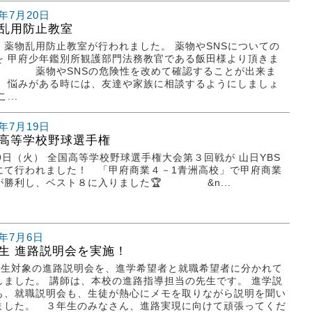
2年7月20日
乱用防止教室
、薬物乱用防止教室が行われました。 薬物やSNSについての
を 甲府少年鑑別所観護部門法務教官である飯田様より頂きま
。 薬物やSNSの危険性を改めて確認することが出来ま
。 悩みがある時には、友達や家族に相談するようにしましょ
...
2年7月19日
高等学校野球選手権
19日（火） 全国高等学校野球選手権大会第３回戦が 山日YBS
にて行われました！ 「甲府商業４－1青洲高校」で甲府商業
が勝利し、ベスト８に入りました🏆 &n...
2年7月6日
生 進路説明会を実施！
生対象の進路説明会を、進学希望者と就職希望者に分かれて
しました。 講師は、本校の進路指導担当の先生です。 進学説
も、就職説明会も、生徒が熱心にメモを取りながら説明を聞い
ました。 ３年生のみなさん、進路実現に向けて頑張ってくだ