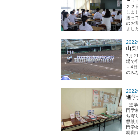
２２
しま
送っ
のお
ました
202
山梨
7月
場で
－4
のみ
202
進学
進学
門学
ち寄
懇談
門学
就職情