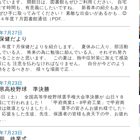
れています。 開館日は、図書館もぜひご利用ください。 自宅
ごす時間も、有意義にしたいですね。 新着本の紹介もありま
 ぜひ手に取ってみてください！ 素敵な出会いがあるかも…😊
４年度７月図書館通信（PDF...
2年7月27日
保健だより
４年度７月保健だよりを紹介します。 夏休みに入り、部活動
んでいる人、 将来の為に勉強に励んでいる人、 それぞれ努力
いることかと思います。 この夏は、熱中症対策に加えて感染
策にも 注意を払わなければなりません。 自分が今どのよう
動をとるべきか、 様々な場面で正...
2年7月23日
県高校野球 準決勝
23日（土） 全国高等学校野球選手権大会準決勝が 山日ＹＢ
場にて行われました！ 「甲府商業1－8甲府工業」で甲府商
校は敗退となりました💧。 選手の皆さんお疲れ様でした✨
、応援をした生徒、先生、保護者の皆様も炎天下の中、お疲れ
...
2年7月23日
期 終業式