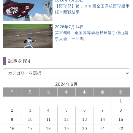
2026年7月16日
【野球部】第１０８回全国高校野球選手
権２回戦結果
2026年7月14日
第108回 全国高等学校野球選手権山梨
県大会 一回戦
記事を探す
2024年6月
日
月
火
水
木
金
土
1
2
3
4
5
6
7
8
9
10
11
12
13
14
15
16
17
18
19
20
21
22