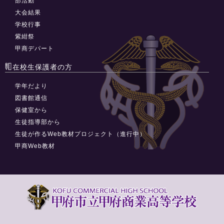
部活動
大会結果
学校行事
紫紺祭
甲商デパート
在校生保護者の方
学年だより
図書館通信
保健室から
生徒指導部から
生徒が作るWeb教材プロジェクト（進行中）
甲商Web教材