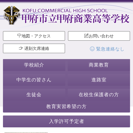
地図・アクセス
お問い合わせ
遅刻欠席連絡
緊急連絡なし
学校紹介
商業教育
中学生の皆さん
進路室
生徒会
在校生保護者の方
教育実習希望の方
2024年6月
入学許可予定者