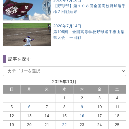
2026年7月16日
【野球部】第１０８回全国高校野球選手
権２回戦結果
2026年7月14日
第108回 全国高等学校野球選手権山梨
県大会 一回戦
記事を探す
2025年10月
日
月
火
水
木
金
土
1
2
3
4
5
6
7
8
9
10
11
12
13
14
15
16
17
18
19
20
21
22
23
24
25