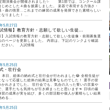
回定期演奏会が開催されました✨ 第1部では、コンクール課
はじめとした４曲を披露しました。 楽器で表現する力強さ・
感・曲の情景…これまでの練習の成果を発揮できた素晴らしい
なりました！ ...
6年5月27日
試情報】教育方針・志願して欲しい生徒...
新】入試情報の教育方針・志願して欲しい生徒像・前期募集選
法のページを更新しました。 内容は、下記のリンクより確認
ください。 入試情報
6年5月25日
式・壮行会
22 本日、総体の納め式と壮行会が行われました😂 全校生徒が
となって応援した総体の結果は見事なものでした！ 選手の皆
つかれさまでした。 壮行会でも、気合の入った誓いの言葉や
で、選手たちも気持ちが引き締まったと思います👊 日頃の厳
練習の成果が実を結び、多くの部活動や個人が素晴らしい結果
める...
6年5月25日