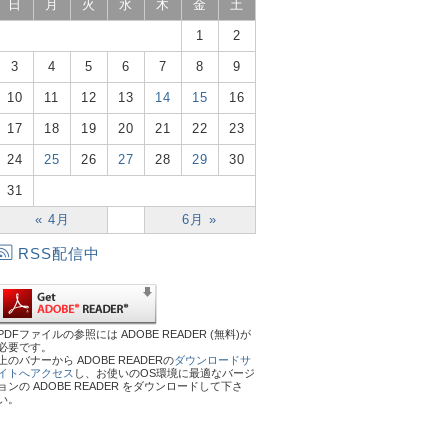
日
月
火
水
木
金
土
1
2
3
4
5
6
7
8
9
10
11
12
13
14
15
16
17
18
19
20
21
22
23
24
25
26
27
28
29
30
31
« 4月
6月 »
RSS配信中
PDFファイルの参照には ADOBE READER (無料)が
必要です。
上のバナーから ADOBE READERの
ダウンロードサ
イトへアクセス
し、お使いのOS環境に最適なバージ
ョンの ADOBE READER をダウンロードして下さ
い。