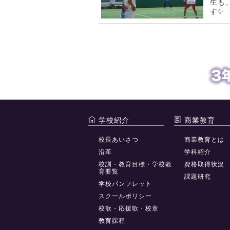
生も
す✨ 
学校紹介
商業教育
校長あいさつ
商業教育とは
沿革
学科紹介
校訓・教育目標・学校教
資格取得状況
育要覧
課題研究
学校パンフレット
スクールポリシー
校歌・応援歌・校章
教育課程