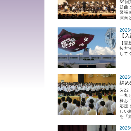
69
題曲
緊張
演奏と
202
【入
【更
抜方
して
202
納め
5/
一丸
様お
応援
しい
を「納
202