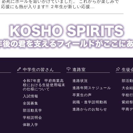
、必死にボールを追いかけていました。 これからが楽しみで
応援にも熱が入ります!! ２年生が新しい応援...
中学生の皆さん
進路室
生徒
令和7年度 甲府商業高
進路状況
部活
校における生徒使用端末
進路年間スケジュール
大会
の仕様について
卒業生の声
学校
入試情報
就職・進学説明動画
紫紺
全国募集
進路からのお知らせ
甲商
部活動見学
学校説明会
体験入学