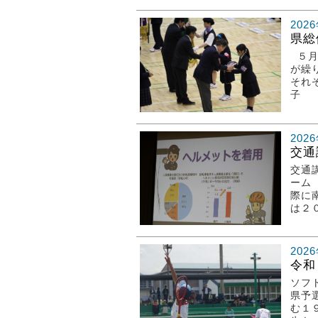
202
県総
５月
が繰
それ
子 
202
交通
交通
ーム
際に
は２
202
令和
ソフ
県予
む１