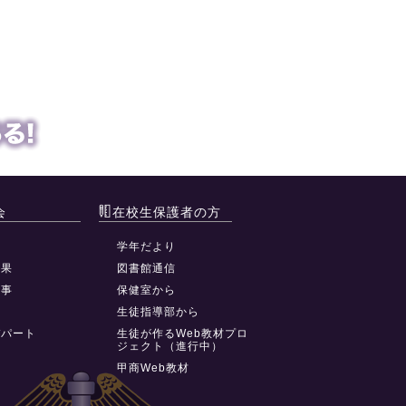
会
在校生保護者の方
動
学年だより
結果
図書館通信
行事
保健室から
祭
生徒指導部から
デパート
生徒が作るWeb教材プロ
ジェクト（進行中）
甲商Web教材