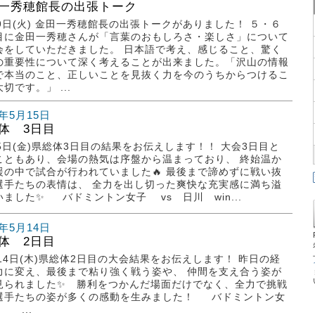
一秀穂館長の出張トーク
19日(火) 金田一秀穂館長の出張トークがありました！ ５・６
目に金田一秀穂さんが「言葉のおもしろさ・楽しさ」について
会をしていただきました。 日本語で考え、感じること、驚く
の重要性について深く考えることが出来ました。「沢山の情報
で本当のこと、正しいことを見抜く力を今のうちからつけるこ
切です。」 ...
6年5月15日
体 3日目
15日(金)県総体3日目の結果をお伝えします！！ 大会3日目と
こともあり、会場の熱気は序盤から温まっており、 終始温か
援の中で試合が行われていました🔥 最後まで諦めずに戦い抜
選手たちの表情は、 全力を出し切った爽快な充実感に満ち溢
いました✨ バドミントン女子 vs 日川 win...
6年5月14日
体 2日目
14日(木)県総体2日目の大会結果をお伝えします！ 昨日の経
力に変え、最後まで粘り強く戦う姿や、 仲間を支え合う姿が
見られました✨ 勝利をつかんだ場面だけでなく、全力で挑戦
選手たちの姿が多くの感動を生みました！ バドミントン女
...