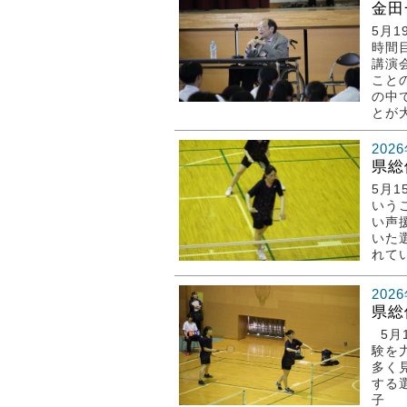
金田
5月
時間
講演
こと
の中
とが大
202
県総
5月
いう
い声
いた
れて
202
県総
5月
験を
多く
する
子 