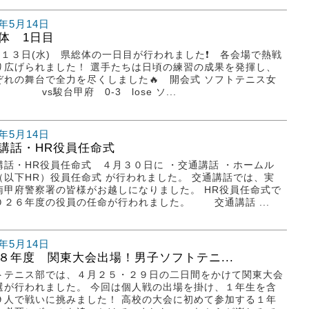
6年5月14日
体 1日目
１３日(水) 県総体の一日目が行われました❗ 各会場で熱戦
り広げられました！ 選手たちは日頃の練習の成果を発揮し、
ぞれの舞台で全力を尽くしました🔥 開会式 ソフトテニス女
vs駿台甲府 0-3 lose ソ...
6年5月14日
講話・HR役員任命式
講話・HR役員任命式 ４月３０日に ・交通講話 ・ホームル
（以下HR）役員任命式 が行われました。 交通講話では、実
南甲府警察署の皆様がお越しになりました。 HR役員任命式で
０２６年度の役員の任命が行われました。 交通講話 ...
6年5月14日
８年度 関東大会出場！男子ソフトテニ...
トテニス部では、４月２５・２９日の二日間をかけて関東大会
選が行われました。 今回は個人戦の出場を掛け、１年生を含
９人で戦いに挑みました！ 高校の大会に初めて参加する１年