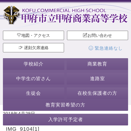
地図・アクセス
お問い合わせ
遅刻欠席連絡
緊急連絡なし
学校紹介
商業教育
中学生の皆さん
進路室
生徒会
在校生保護者の方
教育実習希望の方
2018年4月29日
入学許可予定者
カテゴリー:
IMG_9104[1]