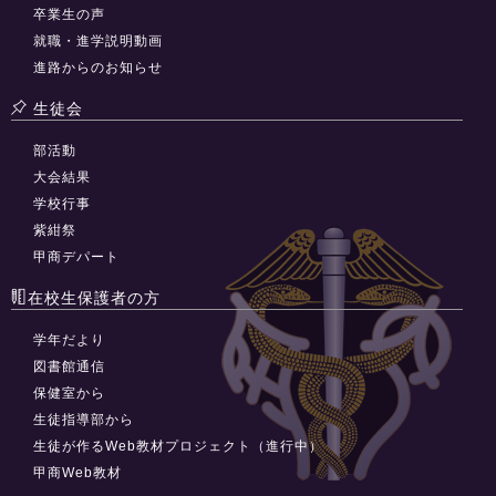
卒業生の声
就職・進学説明動画
進路からのお知らせ
生徒会
部活動
大会結果
学校行事
紫紺祭
甲商デパート
在校生保護者の方
学年だより
図書館通信
保健室から
生徒指導部から
生徒が作るWeb教材プロジェクト（進行中）
甲商Web教材