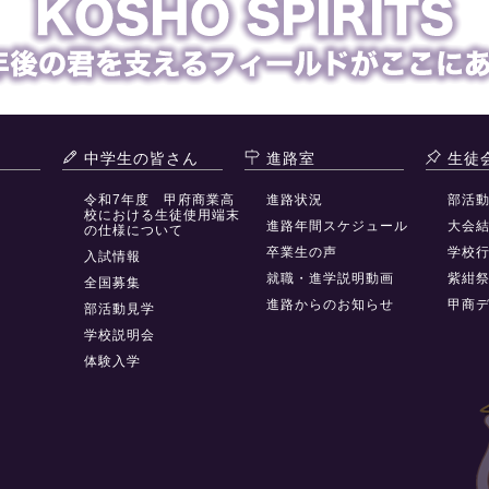
中学生の皆さん
進路室
生徒
令和7年度 甲府商業高
進路状況
部活
校における生徒使用端末
進路年間スケジュール
大会
の仕様について
卒業生の声
学校
入試情報
就職・進学説明動画
紫紺
全国募集
進路からのお知らせ
甲商
部活動見学
学校説明会
体験入学