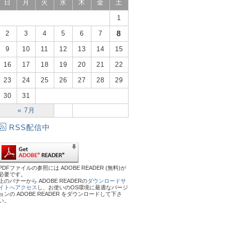
日
月
火
水
木
金
土
1
8
2
3
4
5
6
7
9
10
11
12
13
14
15
16
17
18
19
20
21
22
23
24
25
26
27
28
29
30
31
« 7月
RSS配信中
PDFファイルの参照には ADOBE READER (無料)が
必要です。
上のバナーから ADOBE READERの
ダウンロードサ
イトへアクセス
し、お使いのOS環境に最適なバージ
ョンの ADOBE READER をダウンロードして下さ
い。