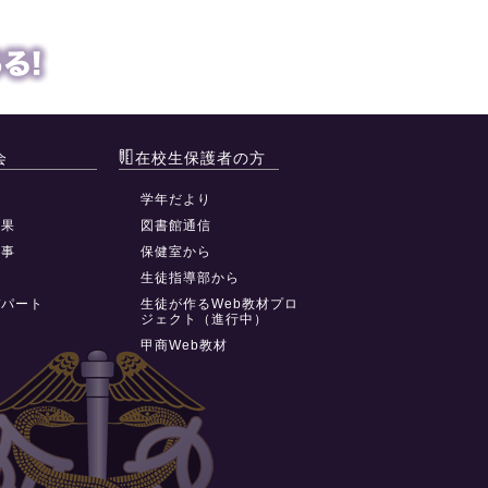
会
在校生保護者の方
動
学年だより
結果
図書館通信
行事
保健室から
祭
生徒指導部から
デパート
生徒が作るWeb教材プロ
ジェクト（進行中）
甲商Web教材