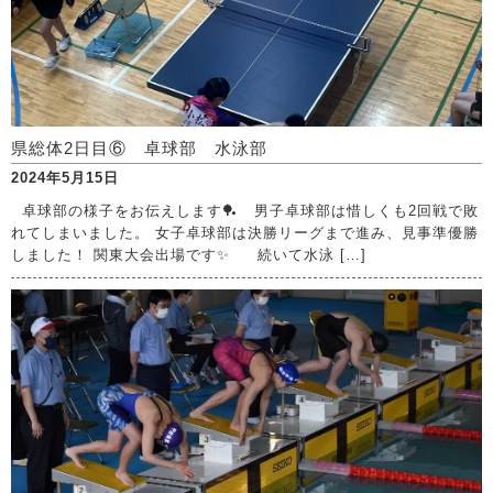
県総体2日目⑥ 卓球部 水泳部
2024年5月15日
卓球部の様子をお伝えします🏓 男子卓球部は惜しくも2回戦で敗
れてしまいました。 女子卓球部は決勝リーグまで進み、見事準優勝
しました！ 関東大会出場です✨ 続いて水泳 […]