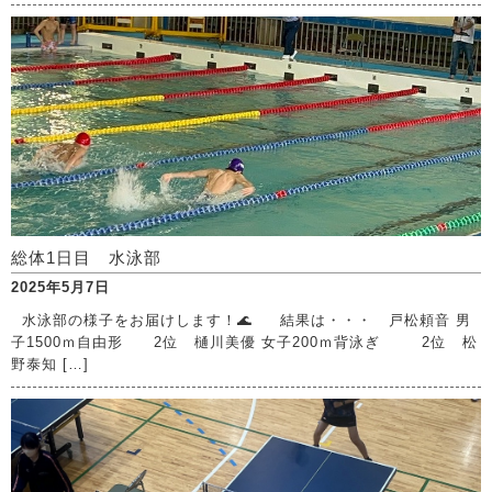
総体1日目 水泳部
2025年5月7日
水泳部の様子をお届けします！🌊 結果は・・・ 戸松頼音 男
子1500ｍ自由形 2位 樋川美優 女子200ｍ背泳ぎ 2位 松
野泰知 […]