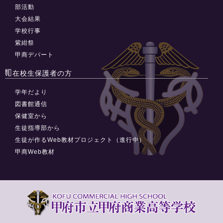
部活動
大会結果
学校行事
紫紺祭
甲商デパート
在校生保護者の方
学年だより
図書館通信
保健室から
生徒指導部から
生徒が作るWeb教材プロジェクト（進行中）
甲商Web教材