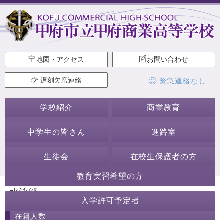
地図・アクセス
お問い合わせ
遅刻欠席連絡
緊急連絡なし
学校紹介
商業教育
中学生の皆さん
進路室
生徒会
在校生保護者の方
教育実習希望の方
水泳部
入学許可予定者
在籍人数