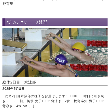
野有里
水泳部
カテゴリー：
総体2日目 水泳部
2025年5月8日
総体2日目水泳部の様子をお届けします！🏊‍♀️💙💦 昨日に引き続
き・・・ 樋川美優 女子100ｍ背泳ぎ 2位 松野泰知 男子100ｍ
背泳ぎ 4位 &n […]