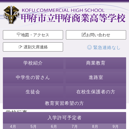
地図・アクセス
お問い合わせ
遅刻欠席連絡
緊急連絡なし
学校紹介
商業教育
中学生の皆さん
進路室
生徒会
在校生保護者の方
教育実習希望の方
学校行事
入学許可予定者
4
月
5
月
6
月
7
月
8
月
9
月