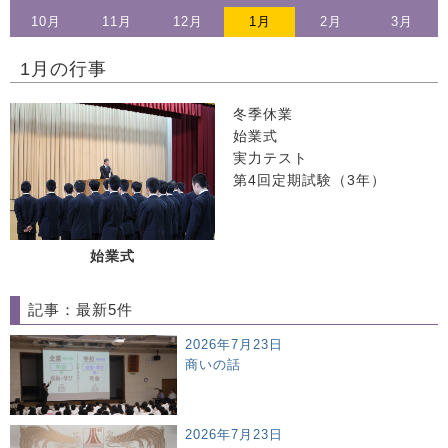
10
月
11
月
12
月
1
月
2
月
3
月
1月の行事
冬季休業
始業式
実力テスト
第4回定期試験（3年）
始業式
記事：最新5件
2026年7月23日
商いの話
2026年7月23日