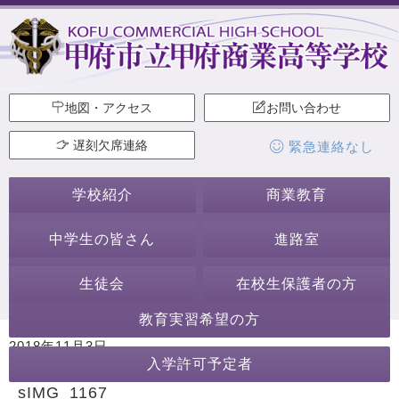
地図・アクセス
お問い合わせ
遅刻欠席連絡
緊急連絡なし
学校紹介
商業教育
中学生の皆さん
進路室
生徒会
在校生保護者の方
教育実習希望の方
2018年11月3日
入学許可予定者
カテゴリー:
sIMG_1167