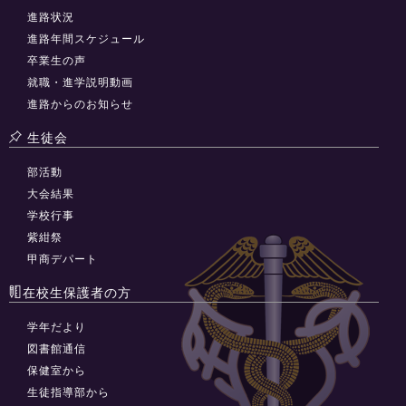
進路状況
進路年間スケジュール
卒業生の声
就職・進学説明動画
進路からのお知らせ
生徒会
部活動
大会結果
学校行事
紫紺祭
甲商デパート
在校生保護者の方
学年だより
図書館通信
保健室から
生徒指導部から