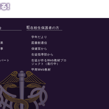
会
在校生保護者の方
動
学年だより
結果
図書館通信
行事
保健室から
祭
生徒指導部から
デパート
生徒が作るWeb教材プロ
ジェクト（進行中）
甲商Web教材