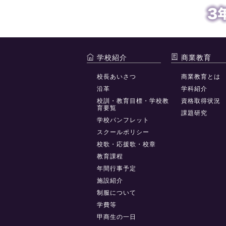
学校紹介
商業教育
校長あいさつ
商業教育とは
沿革
学科紹介
校訓・教育目標・学校教
資格取得状況
育要覧
課題研究
学校パンフレット
スクールポリシー
校歌・応援歌・校章
教育課程
年間行事予定
施設紹介
制服について
学費等
甲商生の一日