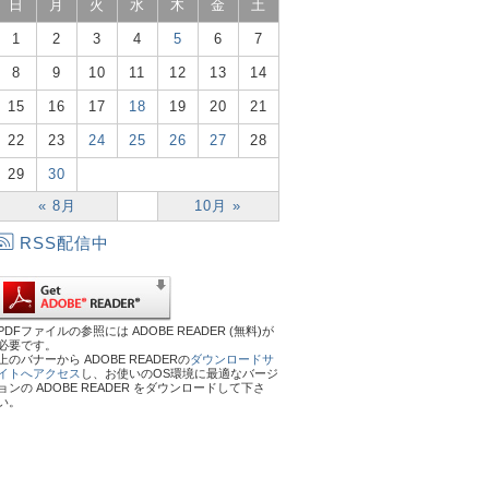
日
月
火
水
木
金
土
1
2
3
4
5
6
7
8
9
10
11
12
13
14
15
16
17
18
19
20
21
22
23
24
25
26
27
28
29
30
« 8月
10月 »
RSS配信中
PDFファイルの参照には ADOBE READER (無料)が
必要です。
上のバナーから ADOBE READERの
ダウンロードサ
イトへアクセス
し、お使いのOS環境に最適なバージ
ョンの ADOBE READER をダウンロードして下さ
い。