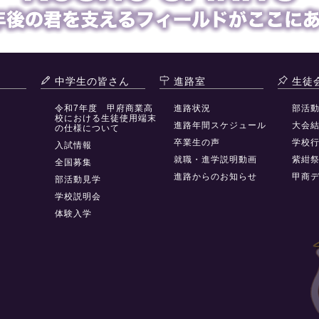
中学生の皆さん
進路室
生徒
令和7年度 甲府商業高
進路状況
部活
校における生徒使用端末
進路年間スケジュール
大会
の仕様について
卒業生の声
学校
入試情報
就職・進学説明動画
紫紺
全国募集
進路からのお知らせ
甲商
部活動見学
学校説明会
体験入学