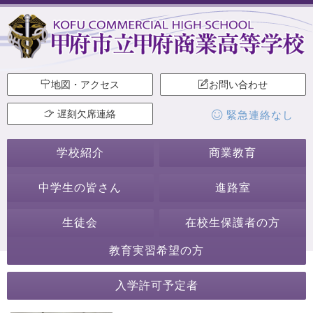
地図・アクセス
お問い合わせ
遅刻欠席連絡
緊急連絡なし
学校紹介
商業教育
中学生の皆さん
進路室
生徒会
在校生保護者の方
教育実習希望の方
2019年9月
入学許可予定者