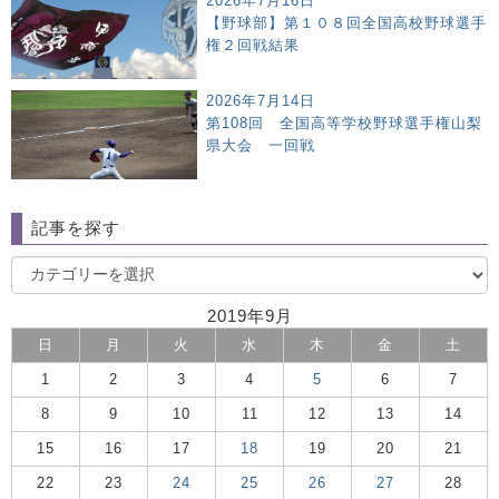
2026年7月16日
【野球部】第１０８回全国高校野球選手
権２回戦結果
2026年7月14日
第108回 全国高等学校野球選手権山梨
県大会 一回戦
記事を探す
2019年9月
日
月
火
水
木
金
土
1
2
3
4
5
6
7
8
9
10
11
12
13
14
15
16
17
18
19
20
21
22
23
24
25
26
27
28