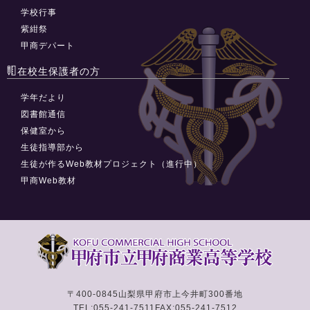
学校行事
紫紺祭
甲商デパート
在校生保護者の方
学年だより
図書館通信
保健室から
生徒指導部から
生徒が作るWeb教材プロジェクト（進行中）
甲商Web教材
〒400-0845
山梨県甲府市上今井町300番地
TEL:055-241-7511
FAX:055-241-7512