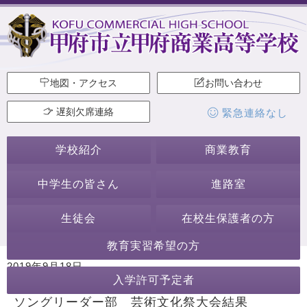
地図・アクセス
お問い合わせ
遅刻欠席連絡
緊急連絡なし
学校紹介
商業教育
中学生の皆さん
進路室
生徒会
在校生保護者の方
教育実習希望の方
2019年9月18日
入学許可予定者
カテゴリー:
★大会結果★
生徒会・部活動
ソングリーダー部
ソングリーダー部 芸術文化祭大会結果