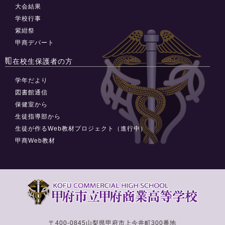
大会結果
学校行事
紫紺祭
甲商デパート
在校生保護者の方
学年だより
図書館通信
保健室から
生徒指導部から
生徒が作るWeb教材プロジェクト（進行中）
甲商Web教材
〒400-0845
山梨県甲府市上今井町300番地