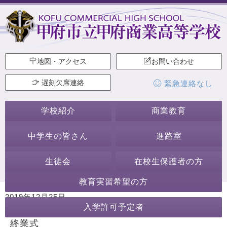
地図・アクセス
お問い合わせ
遅刻欠席連絡
緊急連絡なし
学校紹介
商業教育
中学生の皆さん
進路室
生徒会
在校生保護者の方
教育実習希望の方
2019年12月25日
入学許可予定者
カテゴリー:
生徒会・部活動
ホームページ作成委員会
終業式