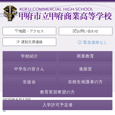
地図・アクセス
お問い合わせ
遅刻欠席連絡
緊急連絡なし
学校紹介
商業教育
中学生の皆さん
進路室
生徒会
在校生保護者の方
教育実習希望の方
2020年6月12日
入学許可予定者
カテゴリー:
行事・活動
講演会・講習会
ホームページ作成委員
会