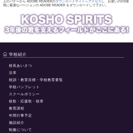
上のバナーから ADOBE READERの
ダウンロードサイトへアクセス
し、お使いのOS環
境に最適なバージョンの ADOBE READER をダウンロードして下さい。
学校紹介
校長あいさつ
沿革
校訓・教育目標・学校教育要覧
学校パンフレット
スクールポリシー
校歌・応援歌・校章
教育課程
年間行事予定
施設紹介
制服について