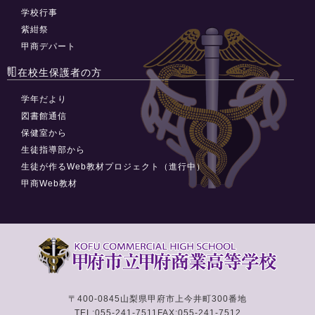
学校行事
紫紺祭
甲商デパート
在校生保護者の方
学年だより
図書館通信
保健室から
生徒指導部から
生徒が作るWeb教材プロジェクト（進行中）
甲商Web教材
〒400-0845
山梨県甲府市上今井町300番地
TEL:055-241-7511
FAX:055-241-7512