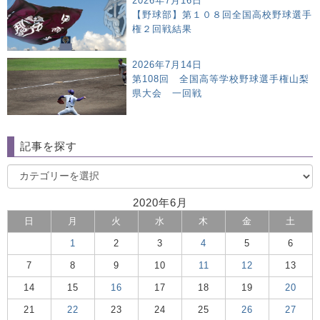
2026年7月16日
【野球部】第１０８回全国高校野球選手
権２回戦結果
2026年7月14日
第108回 全国高等学校野球選手権山梨
県大会 一回戦
記事を探す
2020年6月
日
月
火
水
木
金
土
1
2
3
4
5
6
7
8
9
10
11
12
13
14
15
16
17
18
19
20
21
22
23
24
25
26
27