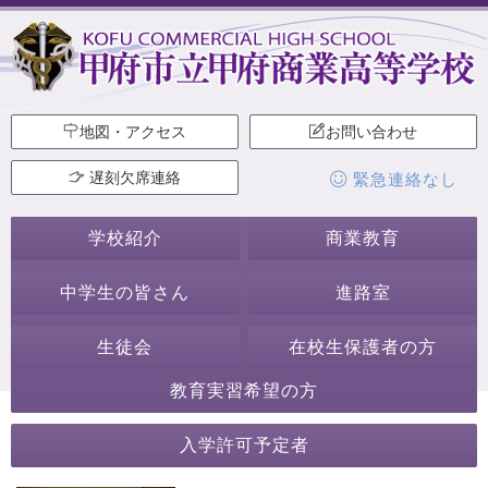
地図・アクセス
お問い合わせ
遅刻欠席連絡
緊急連絡なし
学校紹介
商業教育
中学生の皆さん
進路室
生徒会
在校生保護者の方
教育実習希望の方
2020年6月
入学許可予定者