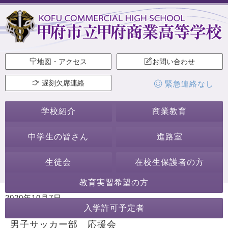
地図・アクセス
お問い合わせ
遅刻欠席連絡
緊急連絡なし
学校紹介
商業教育
中学生の皆さん
進路室
生徒会
在校生保護者の方
教育実習希望の方
2020年10月7日
入学許可予定者
カテゴリー:
サッカー部［男子］
生徒会・部活動
男子サッカー部 応援会