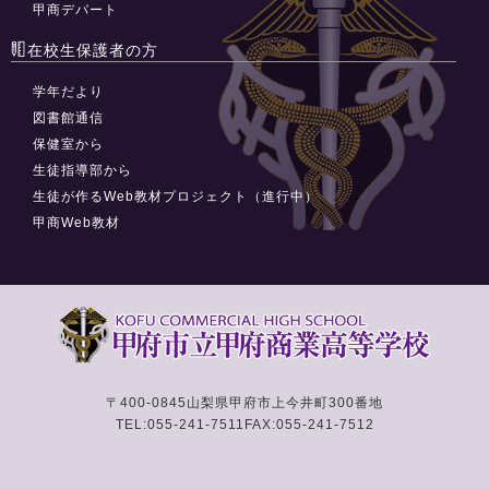
甲商デパート
在校生保護者の方
学年だより
図書館通信
保健室から
生徒指導部から
生徒が作るWeb教材プロジェクト（進行中）
甲商Web教材
〒400-0845
山梨県甲府市上今井町300番地
TEL:055-241-7511
FAX:055-241-7512