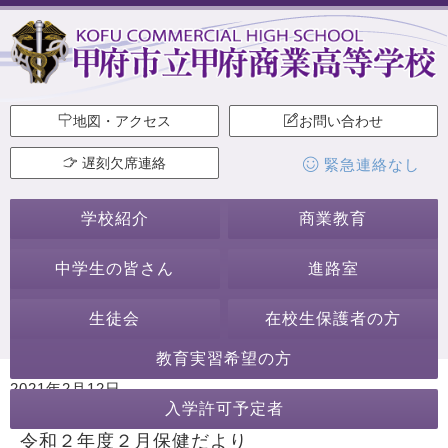
地図・アクセス
お問い合わせ
遅刻欠席連絡
緊急連絡なし
学校紹介
商業教育
中学生の皆さん
進路室
生徒会
在校生保護者の方
教育実習希望の方
2021年2月12日
入学許可予定者
カテゴリー:
学校からのお知らせ
保健室から
令和２年度２月保健だより