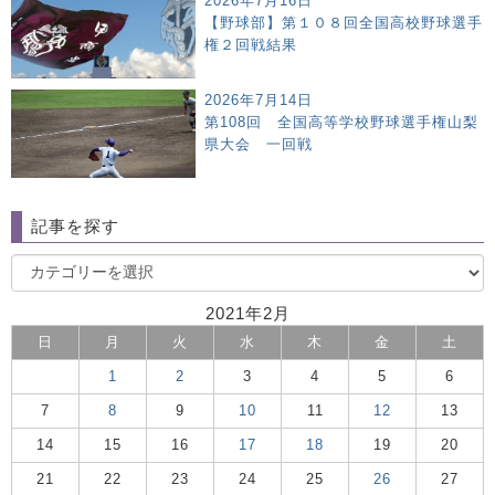
2026年7月16日
【野球部】第１０８回全国高校野球選手
権２回戦結果
2026年7月14日
第108回 全国高等学校野球選手権山梨
県大会 一回戦
記事を探す
2021年2月
日
月
火
水
木
金
土
1
2
3
4
5
6
7
8
9
10
11
12
13
14
15
16
17
18
19
20
21
22
23
24
25
26
27