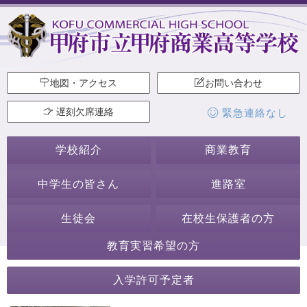
地図・アクセス
お問い合わせ
遅刻欠席連絡
緊急連絡なし
学校紹介
商業教育
中学生の皆さん
進路室
生徒会
在校生保護者の方
教育実習希望の方
2021年2月
入学許可予定者