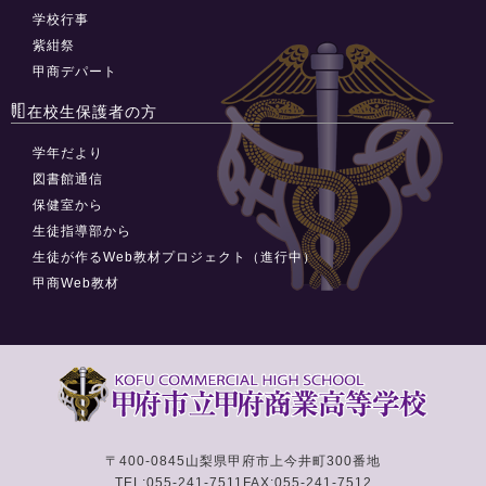
学校行事
紫紺祭
甲商デパート
在校生保護者の方
学年だより
図書館通信
保健室から
生徒指導部から
生徒が作るWeb教材プロジェクト（進行中）
甲商Web教材
〒400-0845
山梨県甲府市上今井町300番地
TEL:055-241-7511
FAX:055-241-7512