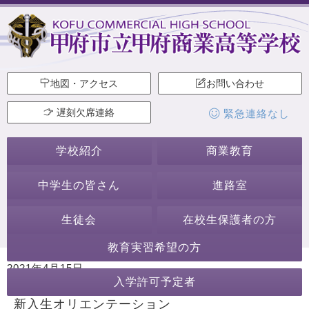
地図・アクセス
お問い合わせ
遅刻欠席連絡
緊急連絡なし
学校紹介
商業教育
中学生の皆さん
進路室
生徒会
在校生保護者の方
教育実習希望の方
2021年4月15日
入学許可予定者
カテゴリー:
年度初めの行事
行事・活動
新入生オリエンテーション