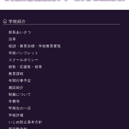
学校紹介
校長あいさつ
沿革
校訓・教育目標・学校教育要覧
学校パンフレット
スクールポリシー
校歌・応援歌・校章
教育課程
年間行事予定
施設紹介
制服について
学費等
甲商生の一日
学校評価
いじめ防止基本方針
部活動方針