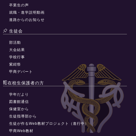
卒業生の声
就職・進学説明動画
進路からのお知らせ
生徒会
部活動
大会結果
学校行事
紫紺祭
甲商デパート
在校生保護者の方
学年だより
図書館通信
保健室から
生徒指導部から
生徒が作るWeb教材プロジェクト（進行中）
甲商Web教材