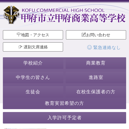
地図・アクセス
お問い合わせ
遅刻欠席連絡
緊急連絡なし
学校紹介
商業教育
中学生の皆さん
進路室
生徒会
在校生保護者の方
教育実習希望の方
2021年4月
入学許可予定者