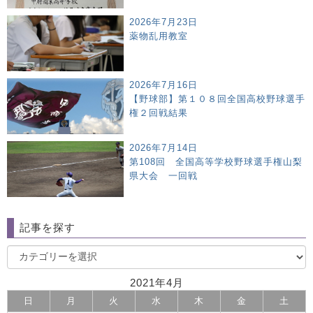
2026年7月23日
薬物乱用教室
2026年7月16日
【野球部】第１０８回全国高校野球選手
権２回戦結果
2026年7月14日
第108回 全国高等学校野球選手権山梨
県大会 一回戦
記事を探す
2021年4月
日
月
火
水
木
金
土