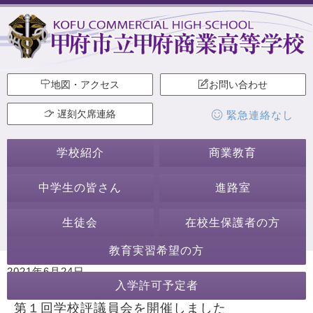
地図・アクセス
お問い合わせ
遅刻欠席連絡
緊急連絡なし
学校紹介
商業教育
中学生の皆さん
進路室
生徒会
在校生保護者の方
教育実習希望の方
2021年6月24日
入学許可予定者
カテゴリー:
学校からのお知らせ
第１回学校評議員会を開催しました