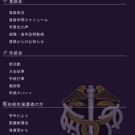
進路室
進路状況
進路年間スケジュール
卒業生の声
就職・進学説明動画
進路からのお知らせ
生徒会
部活動
大会結果
学校行事
紫紺祭
甲商デパート
在校生保護者の方
学年だより
図書館通信
保健室から