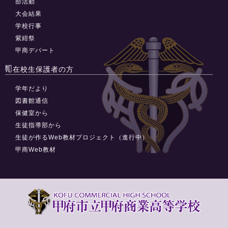
部活動
大会結果
学校行事
紫紺祭
甲商デパート
在校生保護者の方
学年だより
図書館通信
保健室から
生徒指導部から
生徒が作るWeb教材プロジェクト（進行中）
甲商Web教材