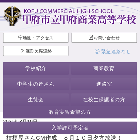
地図・アクセス
お問い合わせ
遅刻欠席連絡
緊急連絡なし
学校紹介
商業教育
中学生の皆さん
進路室
生徒会
在校生保護者の方
教育実習希望の方
2021年8月10日
入学許可予定者
カテゴリー:
生徒会・部活動
ホームページ作成委員会
桔梗屋さんCM作成！８月１０日夕方放送！