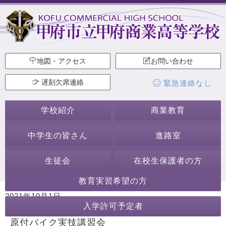
地図・アクセス
お問い合わせ
遅刻欠席連絡
緊急連絡なし
学校紹介
商業教育
中学生の皆さん
進路室
生徒会
在校生保護者の方
教育実習希望の方
2021年10月1日
入学許可予定者
カテゴリー:
行事・活動
講演会・講習会
原付バイク実技講習会