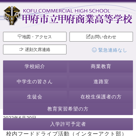
地図・アクセス
お問い合わせ
遅刻欠席連絡
緊急連絡なし
学校紹介
商業教育
中学生の皆さん
進路室
生徒会
在校生保護者の方
教育実習希望の方
2022年6月20日
入学許可予定者
カテゴリー:
インターアクト部
校内フードドライブ活動（インターアクト部）