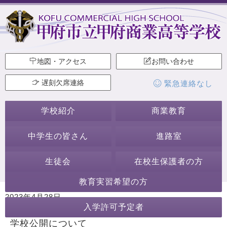
地図・アクセス
お問い合わせ
遅刻欠席連絡
緊急連絡なし
学校紹介
商業教育
中学生の皆さん
進路室
生徒会
在校生保護者の方
教育実習希望の方
2023年4月28日
入学許可予定者
カテゴリー:
学校からのお知らせ
学校公開について