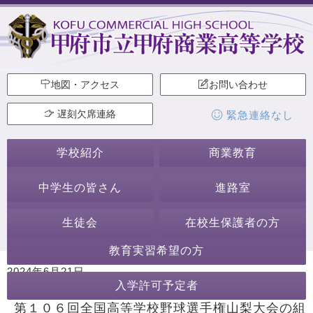
地図・アクセス
お問い合わせ
遅刻欠席連絡
緊急連絡なし
学校紹介
商業教育
中学生の皆さん
進路室
生徒会
在校生保護者の方
教育実習希望の方
2024年6月21日
入学許可予定者
カテゴリー:
生徒会・部活動
野球部
第１０６回全国高等学校野球選手権山梨大会の組