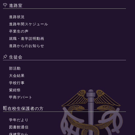
進路室
進路状況
進路年間スケジュール
卒業生の声
就職・進学説明動画
進路からのお知らせ
生徒会
部活動
大会結果
学校行事
紫紺祭
甲商デパート
在校生保護者の方
学年だより
図書館通信
保健室から