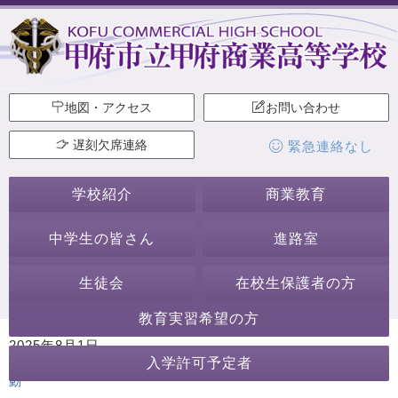
地図・アクセス
お問い合わせ
遅刻欠席連絡
緊急連絡なし
学校紹介
商業教育
中学生の皆さん
進路室
生徒会
在校生保護者の方
教育実習希望の方
2025年8月1日
入学許可予定者
カテゴリー:
学校からのお知らせ
行事・活動
その他の行事・活
動