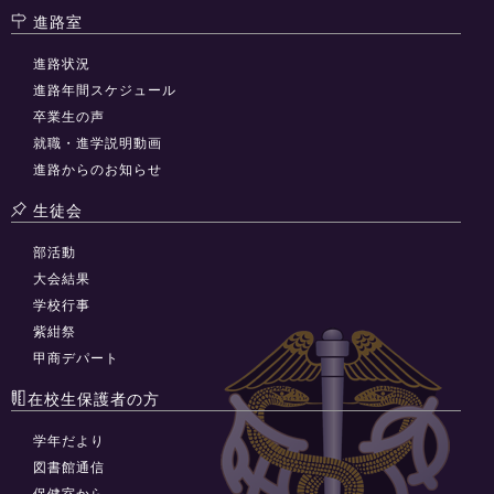
進路室
進路状況
進路年間スケジュール
卒業生の声
就職・進学説明動画
進路からのお知らせ
生徒会
部活動
大会結果
学校行事
紫紺祭
甲商デパート
在校生保護者の方
学年だより
図書館通信
保健室から