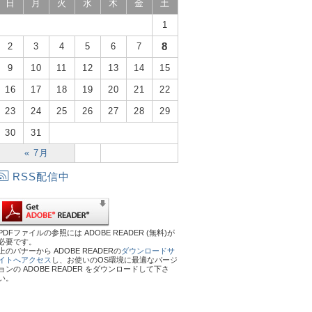
日
月
火
水
木
金
土
1
8
2
3
4
5
6
7
9
10
11
12
13
14
15
16
17
18
19
20
21
22
23
24
25
26
27
28
29
30
31
« 7月
RSS配信中
PDFファイルの参照には ADOBE READER (無料)が
必要です。
上のバナーから ADOBE READERの
ダウンロードサ
イトへアクセス
し、お使いのOS環境に最適なバージ
ョンの ADOBE READER をダウンロードして下さ
い。