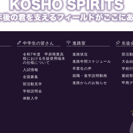
中学生の皆さん
進路室
生徒
令和7年度 甲府商業高
進路状況
部活
校における生徒使用端末
進路年間スケジュール
大会
の仕様について
卒業生の声
学校
入試情報
就職・進学説明動画
紫紺
全国募集
進路からのお知らせ
甲商
部活動見学
学校説明会
体験入学