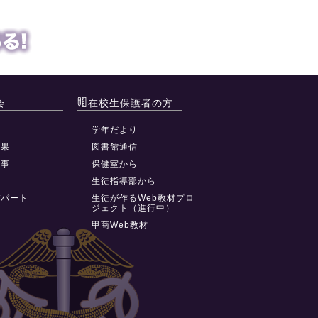
会
在校生保護者の方
動
学年だより
結果
図書館通信
行事
保健室から
祭
生徒指導部から
デパート
生徒が作るWeb教材プロ
ジェクト（進行中）
甲商Web教材