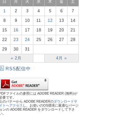
日
月
火
水
木
金
土
1
2
3
4
5
6
7
8
9
10
11
12
13
14
15
16
17
18
19
20
21
22
23
24
25
26
27
28
29
30
31
« 2月
4月 »
RSS配信中
PDFファイルの参照には ADOBE READER (無料)が
必要です。
上のバナーから ADOBE READERの
ダウンロードサ
イトへアクセス
し、お使いのOS環境に最適なバージ
ョンの ADOBE READER をダウンロードして下さ
い。