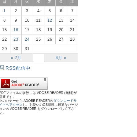
日
月
火
水
木
金
土
1
2
3
4
5
6
7
8
9
10
11
12
13
14
15
16
17
18
19
20
21
22
23
24
25
26
27
28
29
30
31
« 2月
4月 »
RSS配信中
PDFファイルの参照には ADOBE READER (無料)が
必要です。
上のバナーから ADOBE READERの
ダウンロードサ
イトへアクセス
し、お使いのOS環境に最適なバージ
ョンの ADOBE READER をダウンロードして下さ
い。