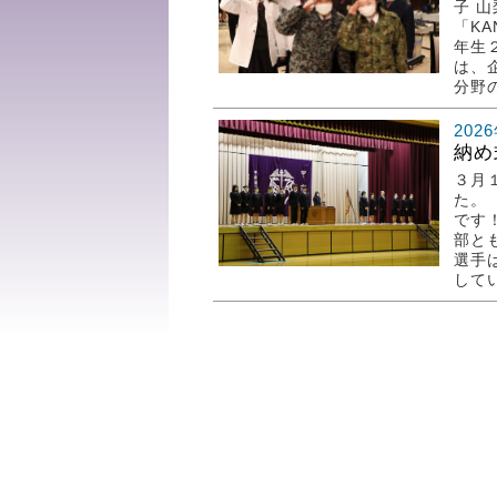
子 
「K
年生
は、
分野の
202
納め
３月
た
です
部と
選手
して