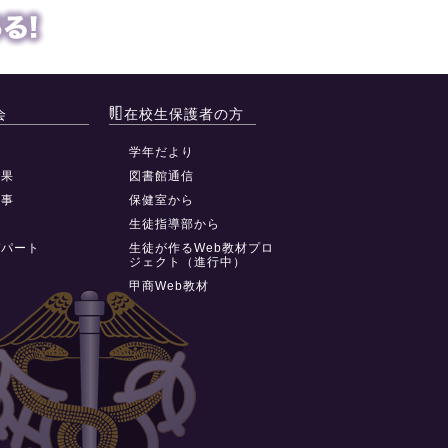
会
在校生保護者の方
動
学年だより
結果
図書館通信
行事
保健室から
祭
生徒指導部から
デパート
生徒が作るWeb教材プロ
ジェクト（進行中）
甲商Web教材