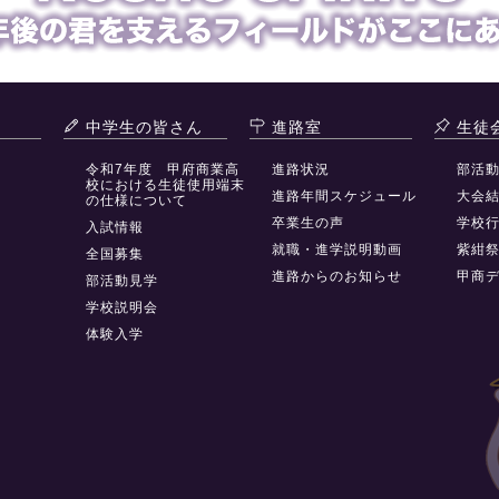
中学生の皆さん
進路室
生徒
令和7年度 甲府商業高
進路状況
部活
校における生徒使用端末
進路年間スケジュール
大会
の仕様について
卒業生の声
学校
入試情報
就職・進学説明動画
紫紺
全国募集
進路からのお知らせ
甲商
部活動見学
学校説明会
体験入学