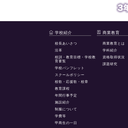
学校紹介
商業教育
校長あいさつ
商業教育とは
沿革
学科紹介
校訓・教育目標・学校教
資格取得状況
育要覧
課題研究
学校パンフレット
スクールポリシー
校歌・応援歌・校章
教育課程
年間行事予定
施設紹介
制服について
学費等
甲商生の一日