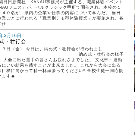
山梨日日新聞社・KANAU事務局が主催する、職業体験イベント
ANAUフェス」が、ベルクラシック甲府で開催され、本校の１
２４０名が、県内の企業や仕事の内容について学んだ。 当日
企業ごとに行われる「職業別デモ型体験授業」が実施され、各
仕...
6年3月16日
式・壮行会
１３日（金） 今日は、納め式・壮行会が行われまし
。 納め式・壮行会の様子
！ 大会に出た選手の皆さんお疲れさまでした。 文化部・運動
もにいい結果を残すことが出来ました。 これから大会に出る
は目標に向かって精一杯頑張ってください‼ 全校生徒一同応援
います🔥