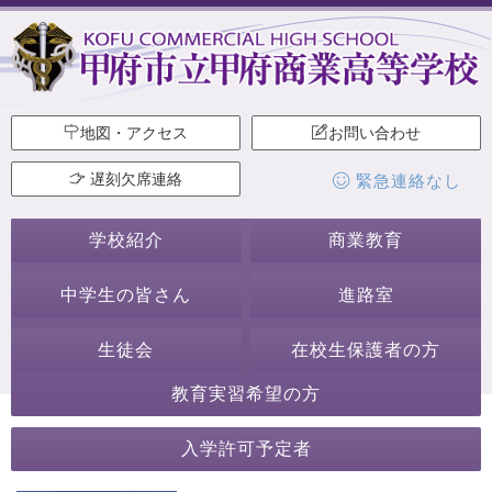
地図・アクセス
お問い合わせ
遅刻欠席連絡
緊急連絡なし
学校紹介
商業教育
中学生の皆さん
進路室
生徒会
在校生保護者の方
教育実習希望の方
2026年3月
入学許可予定者