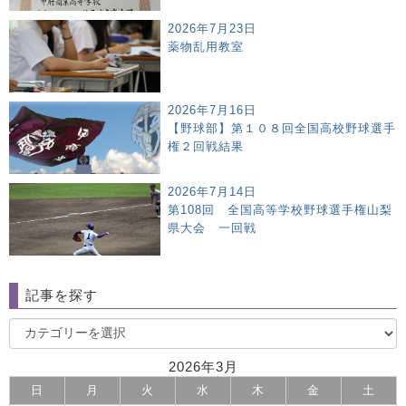
2026年7月23日
薬物乱用教室
2026年7月16日
【野球部】第１０８回全国高校野球選手
権２回戦結果
2026年7月14日
第108回 全国高等学校野球選手権山梨
県大会 一回戦
記事を探す
2026年3月
日
月
火
水
木
金
土