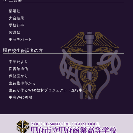
部活動
大会結果
学校行事
紫紺祭
甲商デパート
在校生保護者の方
学年だより
図書館通信
保健室から
生徒指導部から
生徒が作るWeb教材プロジェクト（進行中）
甲商Web教材