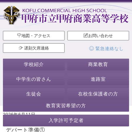
地図・アクセス
お問い合わせ
遅刻欠席連絡
緊急連絡なし
学校紹介
商業教育
中学生の皆さん
進路室
生徒会
在校生保護者の方
教育実習希望の方
2026年6月11日
入学許可予定者
カテゴリー:
甲商デパート
行事・活動
ホームページ作成委員会
デパート準備①