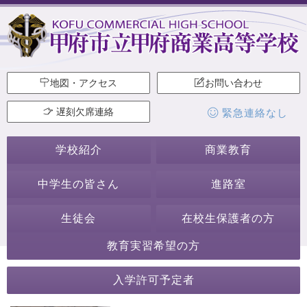
地図・アクセス
お問い合わせ
遅刻欠席連絡
緊急連絡なし
学校紹介
商業教育
中学生の皆さん
進路室
生徒会
在校生保護者の方
教育実習希望の方
2026年7月
入学許可予定者