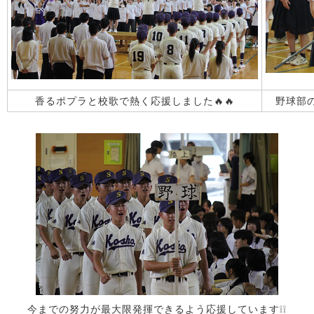
香るポプラと校歌で熱く応援しました🔥🔥
野球部
今までの努力が最大限発揮できるよう応援しています❕❕