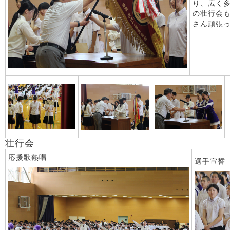
り、広く
の壮行会
さん頑張
壮行会
応援歌熱唱
選手宣誓