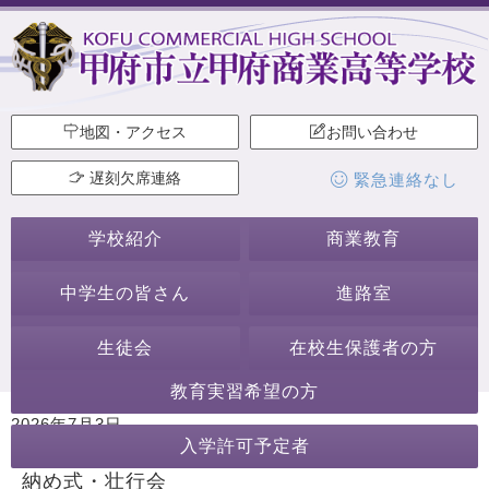
地図・アクセス
お問い合わせ
遅刻欠席連絡
緊急連絡なし
学校紹介
商業教育
中学生の皆さん
進路室
生徒会
在校生保護者の方
教育実習希望の方
2026年7月3日
入学許可予定者
カテゴリー:
ホームページ作成委員会
納め式・壮行会