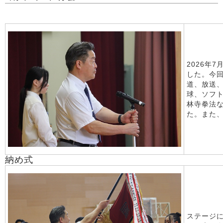
2026年
した。今
道、放送
球、ソフ
林寺拳法
た。また
納め式
ステージ